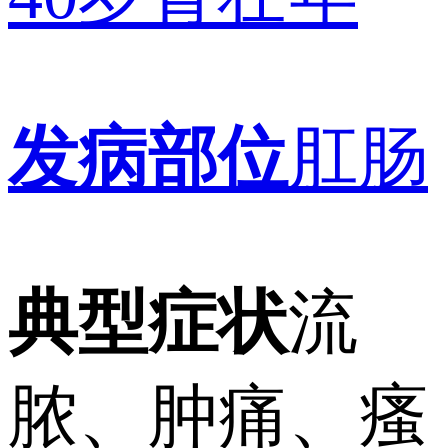
发病部位
肛肠
典型症状
流
脓、肿痛、瘙