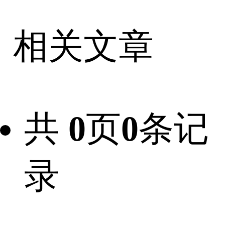
相关文章
共
0
页
0
条记
录