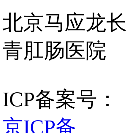
北京马应龙长
青肛肠医院
ICP备案号：
京ICP备